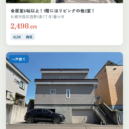
全居室6帖以上！1階にはリビングの他2室！
札幌市西区西野5条7丁目7番18号
2,498
万円
4LDK
西区
一戸建て