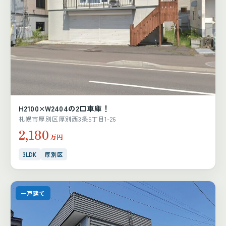
H2100×W2404の2口車庫！
札幌市厚別区厚別西3条5丁目1-26
2,180
万円
3LDK
厚別区
一戸建て