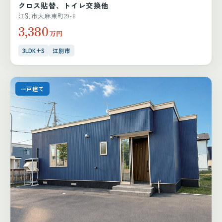
クロス貼替、トイレ交換他
江別市大麻東町29-8
3,380
万円
3LDK+S
江別市
一戸建て