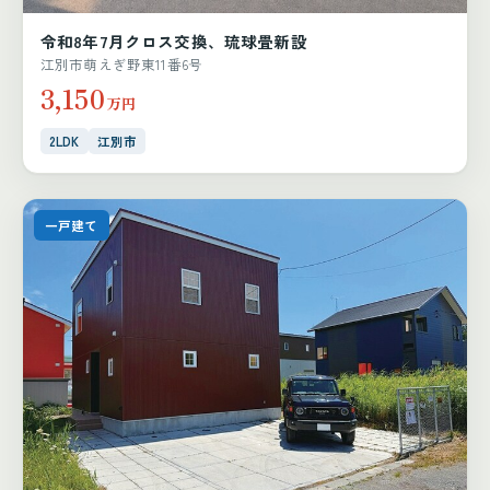
令和8年7月クロス交換、琉球畳新設
江別市萌えぎ野東11番6号
3,150
万円
2LDK
江別市
一戸建て