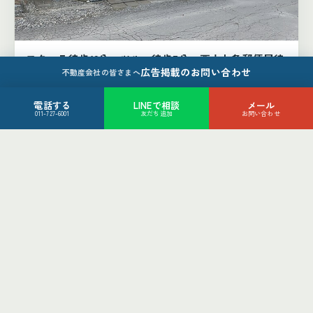
フクハラ徒歩12分、ツルハ徒歩7分、西十七条郵便局徒
広告掲載のお問い合わせ
歩4分
不動産会社の皆さまへ
帯広市西16条北1丁目4-42
880
電話する
LINEで相談
メール
万円
011-727-6001
友だち追加
お問い合わせ
4LDK
帯広市
土地（2件）
土地