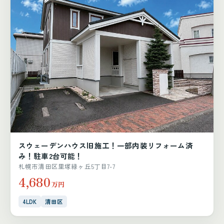
スウェーデンハウス旧施工！一部内装リフォーム済
み！駐車2台可能！
札幌市清田区里塚緑ヶ丘5丁目7-7
4,680
万円
4LDK
清田区