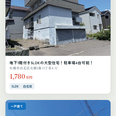
地下1階付き5LDKの大型住宅！駐車場4台可能！
札幌市白石区北郷3条13丁目4-12
1,780
万円
5LDK
白石区
一戸建て