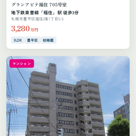
グランアビテ福住 705号室
地下鉄東豊線「福住」駅 徒歩3分
札幌市豊平区福住2条1丁目5-5
3,280
万円
3LDK
豊平区
初掲載
マンション