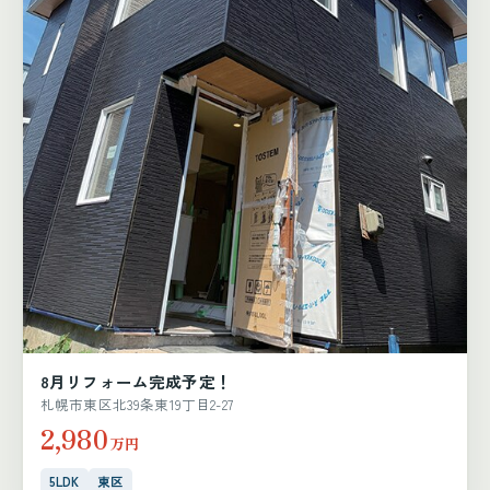
8月リフォーム完成予定！
札幌市東区北39条東19丁目2-27
2,980
万円
5LDK
東区