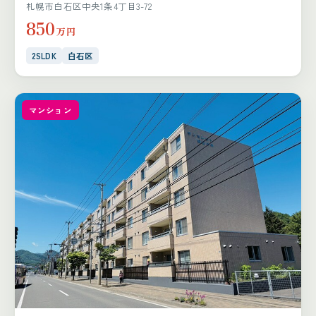
札幌市白石区中央1条4丁目3-72
850
万円
2SLDK
白石区
マンション