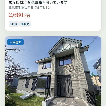
広々5LDK！組込車庫も付いています
札幌市手稲区前田1条9丁目5-21
2,680
万円
5LDK
手稲区
一戸建て