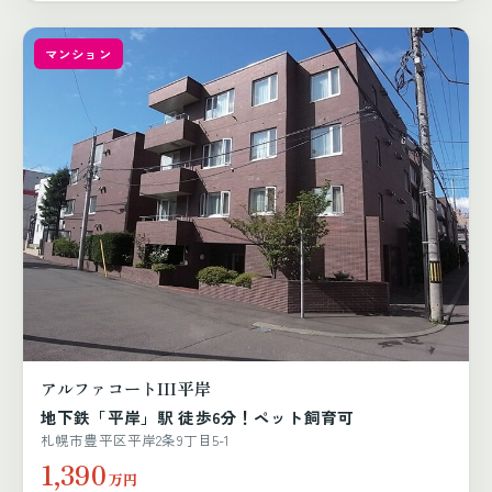
マンション
アルファコートIII平岸
地下鉄「平岸」駅 徒歩6分！ペット飼育可
札幌市豊平区平岸2条9丁目5-1
1,390
万円