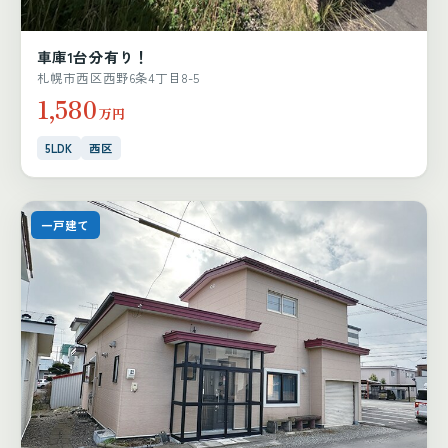
車庫1台分有り！
札幌市西区西野6条4丁目8-5
1,580
万円
5LDK
西区
一戸建て