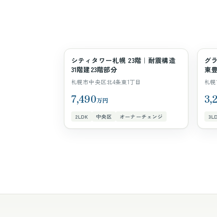
シティタワー札幌 23階｜耐震構造
グラ
マンション
マ
31階建23階部分
東豊
札幌市中央区北4条東1丁目
札幌
7,490
3,
万円
2LDK
中央区
オーナーチェンジ
3L