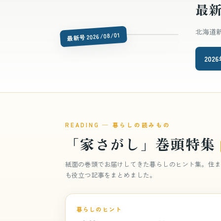
最
北海道
issue-latest.jpg
最新号 2026/08/01
20
READING ─ 暮らしの読みもの
「家さがし」巻頭特集
紙面の巻頭でお届けしてきた暮らしのヒント集。住ま
も役立つ記事をまとめました。
巻頭特集
特集 vol.840
暮らしのヒント