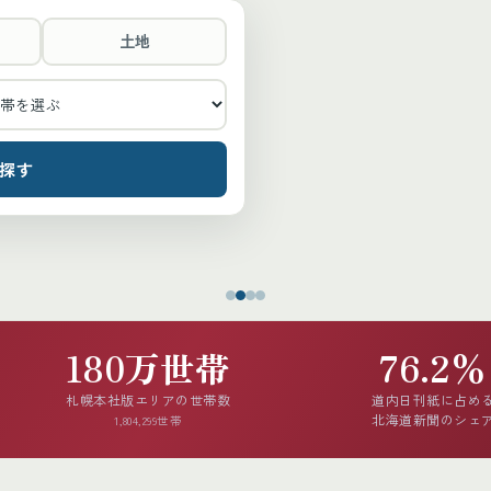
土地
探す
180万世帯
76.2%
札幌本社版エリアの世帯数
道内日刊紙に占め
北海道新聞のシェ
1,804,299世帯