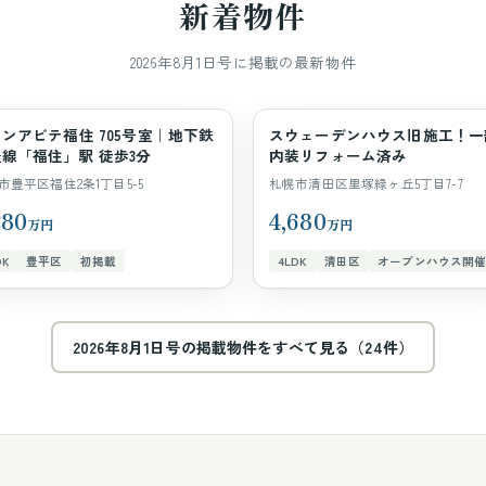
新着物件
2026年8月1日号に掲載の最新物件
ンアビテ福住 705号室｜地下鉄
スウェーデンハウス旧施工！一
ンション
一戸建て
線「福住」駅 徒歩3分
内装リフォーム済み
市豊平区福住2条1丁目5-5
札幌市清田区里塚緑ヶ丘5丁目7-7
280
4,680
万円
万円
DK
豊平区
初掲載
4LDK
清田区
オープンハウス開
2026年8月1日号の掲載物件をすべて見る（24件）