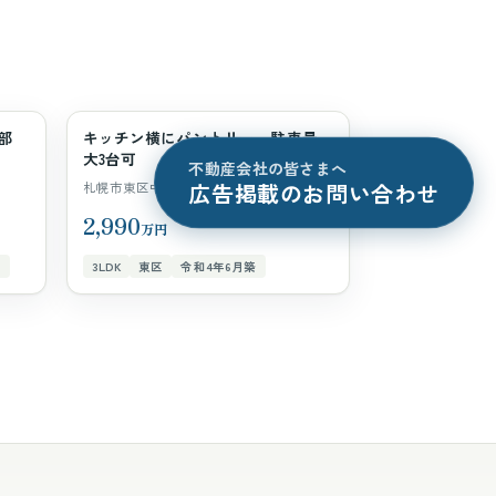
部
キッチン横にパントリー、駐車最
一戸建て
大3台可
不動産会社の皆さまへ
広告掲載のお問い合わせ
札幌市東区中沼1条3丁目3-6
2,990
万円
催
3LDK
東区
令和4年6月築