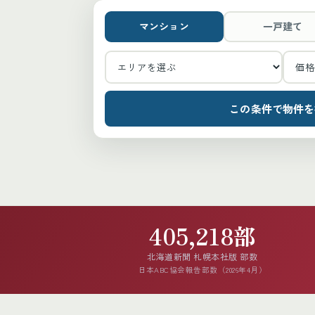
マンション
一戸建て
この条件で物件を
405,218部
北海道新聞 札幌本社版 部数
日本ABC協会報告部数（2026年4月）