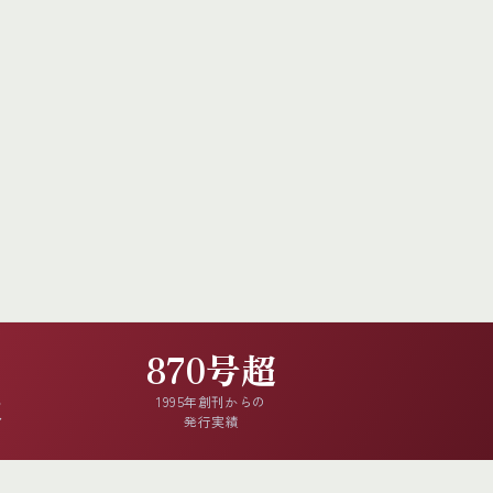
870号超
る
1995年創刊からの
ア
発行実績