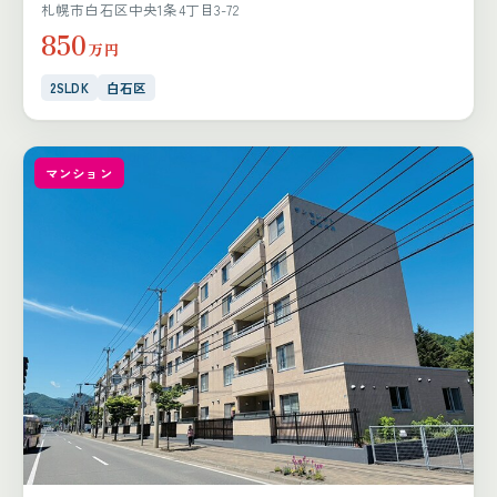
札幌市白石区中央1条4丁目3-72
850
万円
2SLDK
白石区
マンション