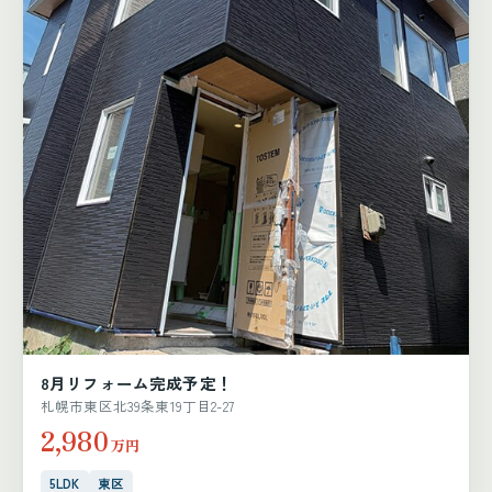
8月リフォーム完成予定！
札幌市東区北39条東19丁目2-27
2,980
万円
5LDK
東区