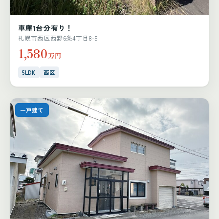
車庫1台分有り！
札幌市西区西野6条4丁目8-5
1,580
万円
5LDK
西区
一戸建て