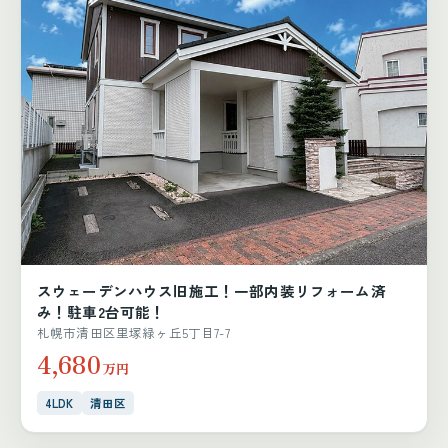
スウェーデンハウス旧施工！一部内装リフォーム済
み！駐車2台可能！
札幌市清田区里塚緑ヶ丘5丁目7-7
4,680
万円
4LDK
清田区