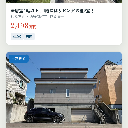
全居室6帖以上！1階にはリビングの他2室！
札幌市西区西野5条7丁目7番18号
2,498
万円
4LDK
西区
一戸建て