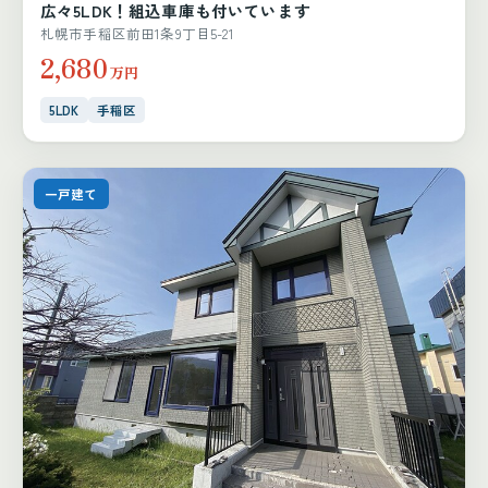
広々5LDK！組込車庫も付いています
札幌市手稲区前田1条9丁目5-21
2,680
万円
5LDK
手稲区
一戸建て