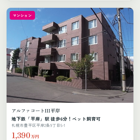
マンション
アルファコートIII平岸
地下鉄「平岸」駅 徒歩6分！ペット飼育可
札幌市豊平区平岸2条9丁目5-1
1,390
万円