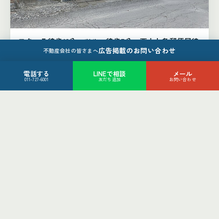
フクハラ徒歩12分、ツルハ徒歩7分、西十七条郵便局徒
広告掲載のお問い合わせ
歩4分
不動産会社の皆さまへ
帯広市西16条北1丁目4-42
880
電話する
LINEで相談
メール
万円
011-727-6001
友だち追加
お問い合わせ
4LDK
帯広市
土地（2件）
土地