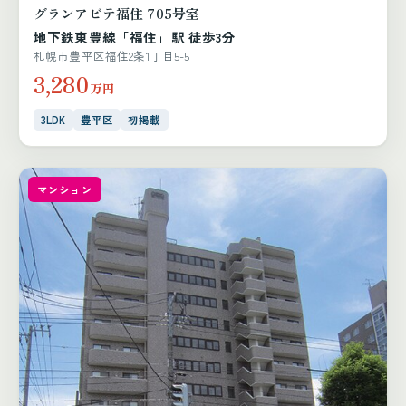
グランアビテ福住 705号室
地下鉄東豊線「福住」駅 徒歩3分
札幌市豊平区福住2条1丁目5-5
3,280
万円
3LDK
豊平区
初掲載
マンション