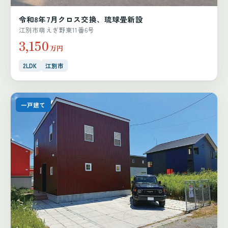
令和8年7月クロス交換、琉球畳新設
江別市萌えぎ野東11番6号
3,150
万円
2LDK
江別市
一戸建て