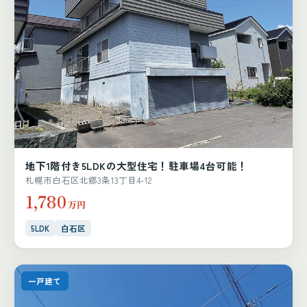
地下1階付き5LDKの大型住宅！駐車場4台可能！
札幌市白石区北郷3条13丁目4-12
1,780
万円
5LDK
白石区
一戸建て