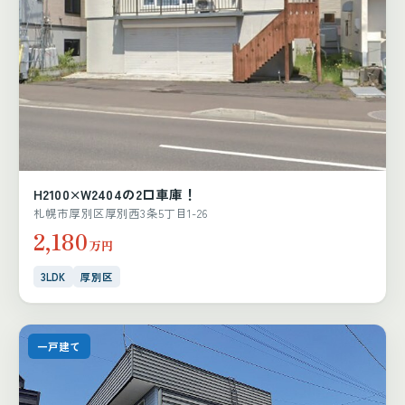
H2100×W2404の2口車庫！
札幌市厚別区厚別西3条5丁目1-26
2,180
万円
3LDK
厚別区
一戸建て