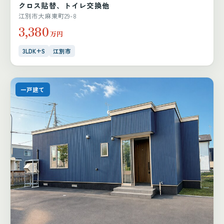
クロス貼替、トイレ交換他
江別市大麻東町29-8
3,380
万円
3LDK+S
江別市
一戸建て