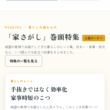
READING ─ 暮らしの読みもの
「家さがし」巻頭特集
人気コーナー
紙面の巻頭でお届けしてきた暮らしのヒント集。住まい・家事・防災
など、いつ読んでも役立つ記事をまとめました。
特集の一覧を見る
巻頭特集
特集 vol.840
暮らしのヒント
手抜きではなく効率化
家事時短のこつ
紙面の巻頭でお届けした人気コラム。くわしくは記事ページ