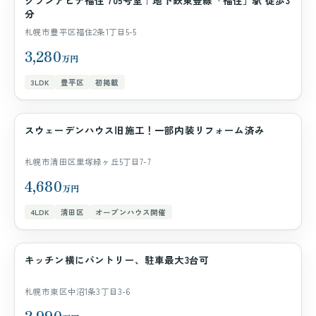
グランアビテ福住 705号室｜地下鉄東豊線「福住」駅 徒歩3
マンション
分
札幌市豊平区福住2条1丁目5-5
3,280
万円
3LDK
豊平区
初掲載
スウェーデンハウス旧施工！一部内装リフォーム済み
一戸建て
札幌市清田区里塚緑ヶ丘5丁目7-7
4,680
万円
4LDK
清田区
オープンハウス開催
キッチン横にパントリー、駐車最大3台可
一戸建て
札幌市東区中沼1条3丁目3-6
2,990