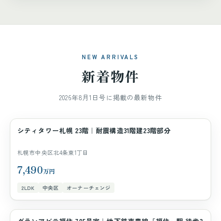
NEW ARRIVALS
新着物件
2026年8月1日号に掲載の最新物件
シティタワー札幌 23階｜耐震構造31階建23階部分
マンション
札幌市中央区北4条東1丁目
7,490
万円
2LDK
中央区
オーナーチェンジ