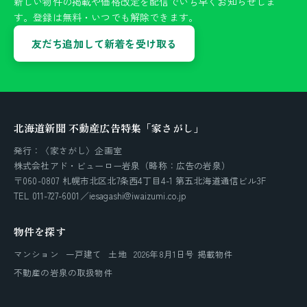
新しい物件の掲載や価格改定を配信でいち早くお知らせしま
す。登録は無料・いつでも解除できます。
友だち追加して新着を受け取る
北海道新聞 不動産広告特集「家さがし」
発行：〈家さがし〉企画室
株式会社アド・ビューロー岩泉（略称：広告の岩泉）
〒060-0807 札幌市北区北7条西4丁目4-1 第五北海道通信ビル3F
TEL 011-727-6001／iesagashi@iwaizumi.co.jp
物件を探す
マンション
一戸建て
土地
2026年8月1日号 掲載物件
不動産の岩泉の取扱物件