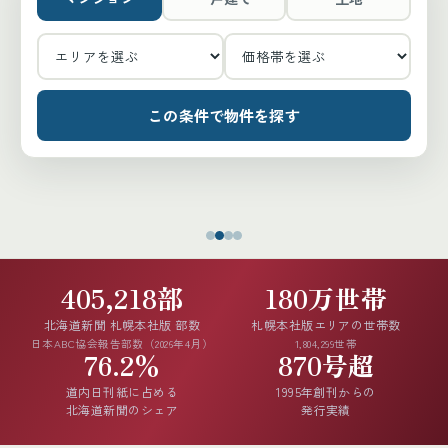
この条件で物件を探す
405,218部
180万世帯
北海道新聞 札幌本社版 部数
札幌本社版エリアの世帯数
日本ABC協会報告部数（2026年4月）
1,804,299世帯
76.2%
870号超
道内日刊紙に占める
1995年創刊からの
北海道新聞のシェア
発行実績