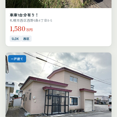
車庫1台分有り！
札幌市西区西野6条4丁目8-5
1,580
万円
5LDK
西区
一戸建て