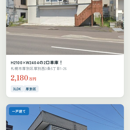
H2100×W2404の2口車庫！
札幌市厚別区厚別西3条5丁目1-26
2,180
万円
3LDK
厚別区
一戸建て