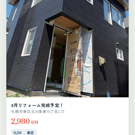
8月リフォーム完成予定！
札幌市東区北39条東19丁目2-27
2,980
万円
5LDK
東区