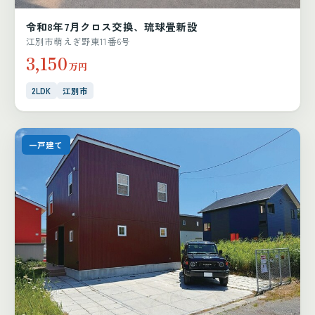
令和8年7月クロス交換、琉球畳新設
江別市萌えぎ野東11番6号
3,150
万円
2LDK
江別市
一戸建て