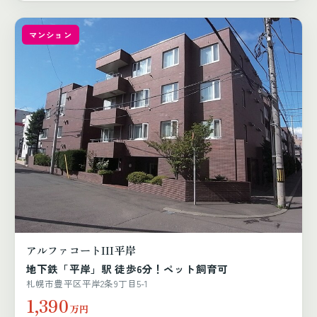
マンション
アルファコートIII平岸
地下鉄「平岸」駅 徒歩6分！ペット飼育可
札幌市豊平区平岸2条9丁目5-1
1,390
万円