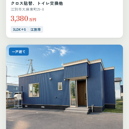
クロス貼替、トイレ交換他
江別市大麻東町29-8
3,380
万円
3LDK+S
江別市
一戸建て