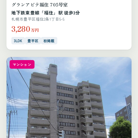
グランアビテ福住 705号室
地下鉄東豊線「福住」駅 徒歩3分
札幌市豊平区福住2条1丁目5-5
3,280
万円
3LDK
豊平区
初掲載
マンション