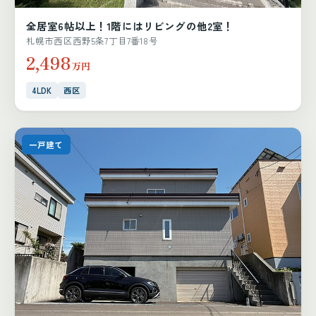
全居室6帖以上！1階にはリビングの他2室！
札幌市西区西野5条7丁目7番18号
2,498
万円
4LDK
西区
一戸建て