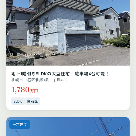
地下1階付き5LDKの大型住宅！駐車場4台可能！
札幌市白石区北郷3条13丁目4-12
1,780
万円
5LDK
白石区
一戸建て