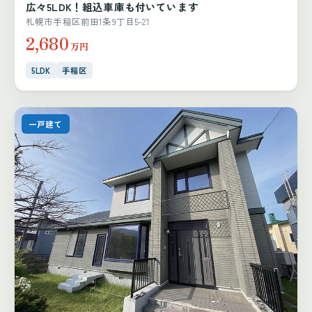
広々5LDK！組込車庫も付いています
札幌市手稲区前田1条9丁目5-21
2,680
万円
5LDK
手稲区
一戸建て