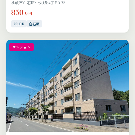
札幌市白石区中央1条4丁目3-72
850
万円
2SLDK
白石区
マンション