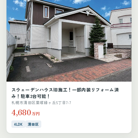
スウェーデンハウス旧施工！一部内装リフォーム済
み！駐車2台可能！
札幌市清田区里塚緑ヶ丘5丁目7-7
4,680
万円
4LDK
清田区