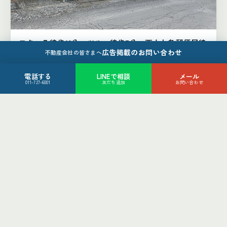
フクハラ徒歩12分、ツルハ徒歩7分、西十七条郵便局徒
広告掲載のお問い合わせ
歩4分
不動産会社の皆さまへ
帯広市西16条北1丁目4-42
880
電話する
LINEで相談
メール
万円
011-727-6001
友だち追加
お問い合わせ
4LDK
帯広市
土地（2件）
土地