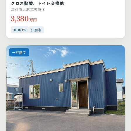
クロス貼替、トイレ交換他
江別市大麻東町29-8
3,380
万円
3LDK+S
江別市
一戸建て