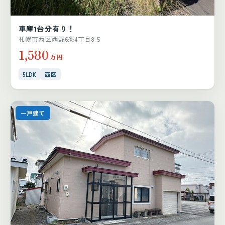
車庫1台分有り！
札幌市西区西野6条4丁目8-5
1,580
万円
5LDK
西区
一戸建て