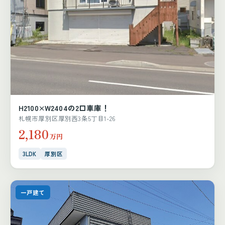
H2100×W2404の2口車庫！
札幌市厚別区厚別西3条5丁目1-26
2,180
万円
3LDK
厚別区
一戸建て