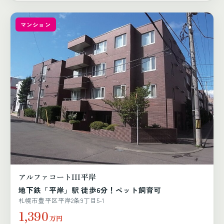
マンション
アルファコートIII平岸
地下鉄「平岸」駅 徒歩6分！ペット飼育可
札幌市豊平区平岸2条9丁目5-1
1,390
万円