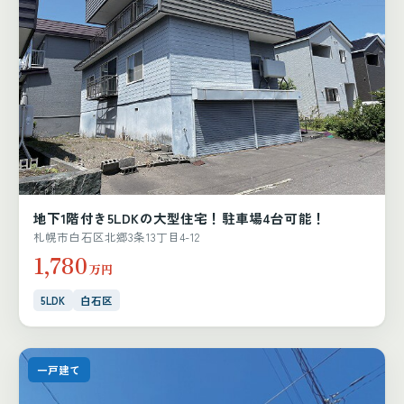
地下1階付き5LDKの大型住宅！駐車場4台可能！
札幌市白石区北郷3条13丁目4-12
1,780
万円
5LDK
白石区
一戸建て