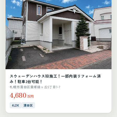
スウェーデンハウス旧施工！一部内装リフォーム済
み！駐車2台可能！
札幌市清田区里塚緑ヶ丘5丁目7-7
4,680
万円
4LDK
清田区