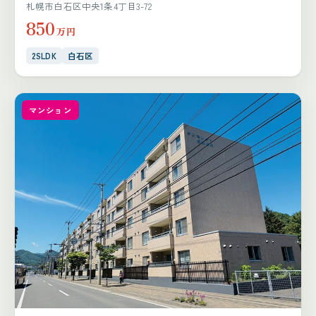
札幌市白石区中央1条4丁目3-72
850
万円
2SLDK
白石区
マンション