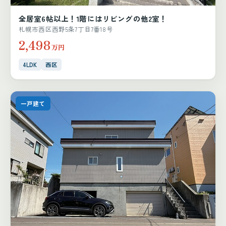
全居室6帖以上！1階にはリビングの他2室！
札幌市西区西野5条7丁目7番18号
2,498
万円
4LDK
西区
一戸建て