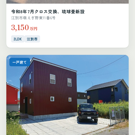
令和8年7月クロス交換、琉球畳新設
江別市萌えぎ野東11番6号
3,150
万円
2LDK
江別市
一戸建て