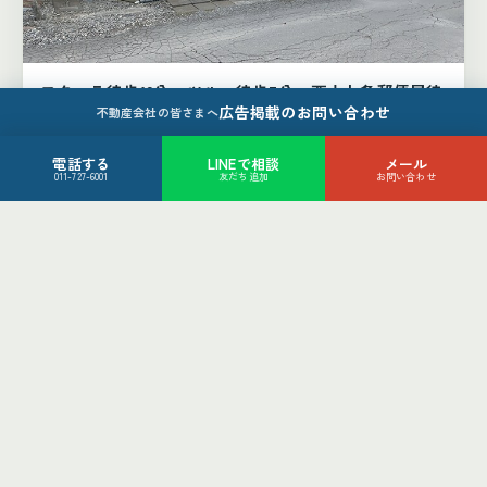
フクハラ徒歩12分、ツルハ徒歩7分、西十七条郵便局徒
広告掲載のお問い合わせ
歩4分
不動産会社の皆さまへ
帯広市西16条北1丁目4-42
880
電話する
LINEで相談
メール
万円
011-727-6001
友だち追加
お問い合わせ
4LDK
帯広市
土地（2件）
土地