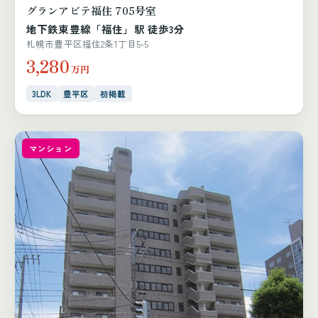
グランアビテ福住 705号室
地下鉄東豊線「福住」駅 徒歩3分
札幌市豊平区福住2条1丁目5-5
3,280
万円
3LDK
豊平区
初掲載
マンション