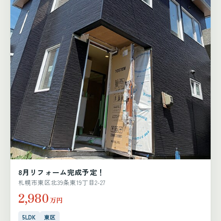
8月リフォーム完成予定！
札幌市東区北39条東19丁目2-27
2,980
万円
5LDK
東区