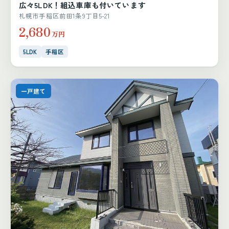
広々5LDK！組込車庫も付いています
札幌市手稲区前田1条9丁目5-21
2,680
万円
5LDK
手稲区
一戸建て