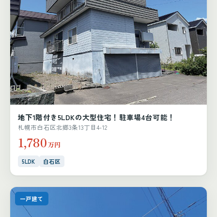
地下1階付き5LDKの大型住宅！駐車場4台可能！
札幌市白石区北郷3条13丁目4-12
1,780
万円
5LDK
白石区
一戸建て