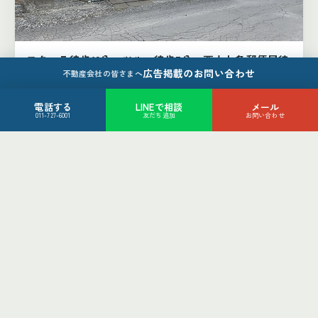
フクハラ徒歩12分、ツルハ徒歩7分、西十七条郵便局徒
広告掲載のお問い合わせ
歩4分
不動産会社の皆さまへ
帯広市西16条北1丁目4-42
880
電話する
LINEで相談
メール
万円
011-727-6001
友だち追加
お問い合わせ
4LDK
帯広市
土地（2件）
土地