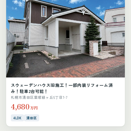
スウェーデンハウス旧施工！一部内装リフォーム済
み！駐車2台可能！
札幌市清田区里塚緑ヶ丘5丁目7-7
4,680
万円
4LDK
清田区