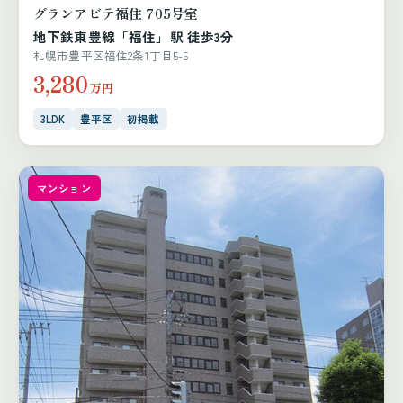
グランアビテ福住 705号室
地下鉄東豊線「福住」駅 徒歩3分
札幌市豊平区福住2条1丁目5-5
3,280
万円
3LDK
豊平区
初掲載
マンション