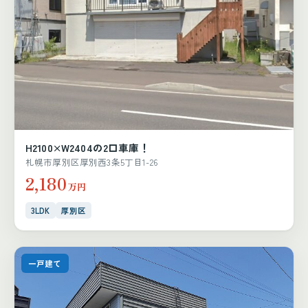
H2100×W2404の2口車庫！
札幌市厚別区厚別西3条5丁目1-26
2,180
万円
3LDK
厚別区
一戸建て