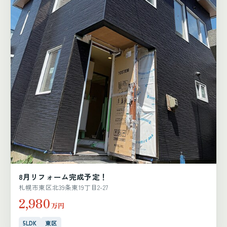
8月リフォーム完成予定！
札幌市東区北39条東19丁目2-27
2,980
万円
5LDK
東区