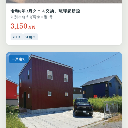
令和8年7月クロス交換、琉球畳新設
江別市萌えぎ野東11番6号
3,150
万円
2LDK
江別市
一戸建て