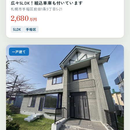
広々5LDK！組込車庫も付いています
札幌市手稲区前田1条9丁目5-21
2,680
万円
5LDK
手稲区
一戸建て