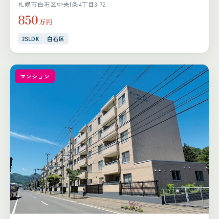
札幌市白石区中央1条4丁目3-72
850
万円
2SLDK
白石区
マンション