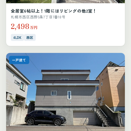
全居室6帖以上！1階にはリビングの他2室！
札幌市西区西野5条7丁目7番18号
2,498
万円
4LDK
西区
一戸建て