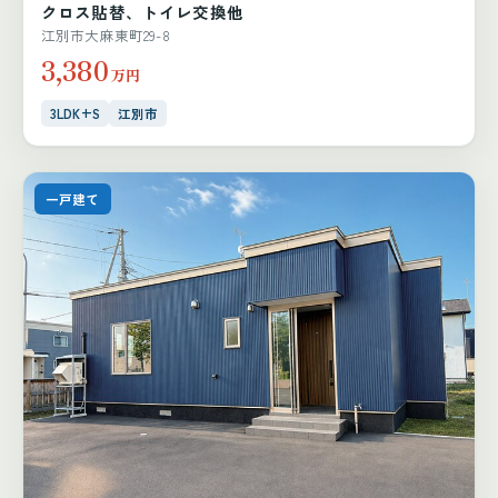
クロス貼替、トイレ交換他
江別市大麻東町29-8
3,380
万円
3LDK+S
江別市
一戸建て