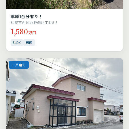
車庫1台分有り！
札幌市西区西野6条4丁目8-5
1,580
万円
5LDK
西区
一戸建て