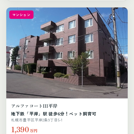
マンション
アルファコートIII平岸
地下鉄「平岸」駅 徒歩6分！ペット飼育可
札幌市豊平区平岸2条9丁目5-1
1,390
万円