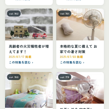
vol.782
vol.781
高齢者の火災犠牲者が増
本格的な夏に備えて お
えてます！
家での暑さ対策
2021/07/17 掲載
2021/07/03 掲載
この特集を読む ›
この特集を読む ›
vol.780
vol.779