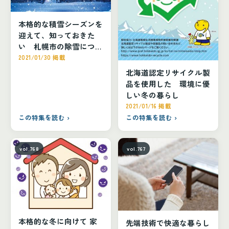
本格的な積雪シーズンを
迎えて、知っておきた
い 札幌市の除雪につい
て
2021/01/30 掲載
北海道認定リサイクル製
品を使用した 環境に優
しい冬の暮らし
2021/01/16 掲載
この特集を読む ›
この特集を読む ›
vol.768
vol.767
本格的な冬に向けて 家
先端技術で快適な暮らし