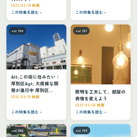
2022/04/16 掲載
この特集を読む ›
この特集を読む ›
vol.798
vol.797
&lt;この街に住みたい：
厚別区&gt; 大規模な開
発が進行中 厚別区
照明を工夫して、部屋の
JR「新札幌駅」・地下
2022/03/19 掲載
表情を変えよう
鉄東西線「新さっぽろ
2022/03/05 掲載
駅」駅前エリア
この特集を読む ›
この特集を読む ›
vol.796
vol.795