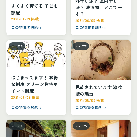
外干し派？ 室内干し
すくすく育てる 子ども
派？ 洗濯物、どこで干
部屋
す？
2021/06/19 掲載
2021/06/05 掲載
この特集を読む ›
この特集を読む ›
vol.778
vol.777
はじまってます！ お得
な制度 グリーン住宅ポ
見直されています 漆喰
イント制度
壁の魅力
2021/05/29 掲載
2021/05/08 掲載
この特集を読む ›
この特集を読む ›
vol.776
vol.775