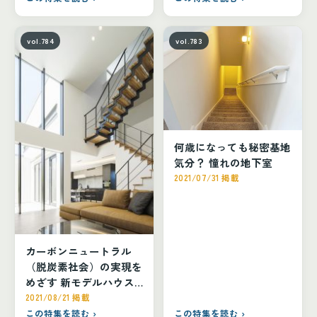
vol.784
vol.783
何歳になっても秘密基地
気分？ 憧れの地下室
2021/07/31 掲載
カーボンニュートラル
（脱炭素社会）の実現を
めざす 新モデルハウス
「2022 MODEL
2021/08/21 掲載
HOUSE」。
この特集を読む ›
この特集を読む ›