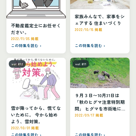
家族みんなで、家事をシ
ェアする 住まいづくり
不動産鑑定士にお任せく
2022/10/15 掲載
ださい。
2022/11/05 掲載
この特集を読む ›
この特集を読む ›
vol.812
vol.811
９月３日〜10月31日は
「秋のヒグマ注意特別期
雪が降ってから、慌てな
間」 ヒグマを市街地に
いために。 今から始め
引き寄せない！
2022/09/17 掲載
よう、雪対策。
2022/10/01 掲載
この特集を読む ›
この特集を読む ›