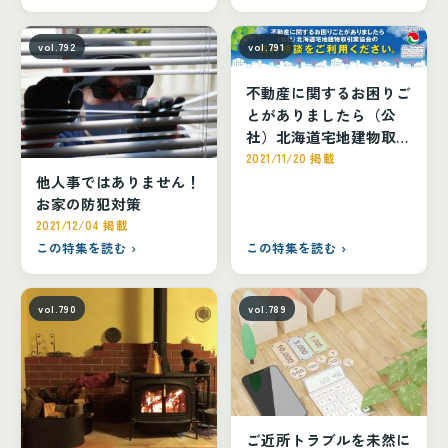
vol.792
vol.791
不動産に関するお困りご
とがありましたら（公
社）北海道宅地建物取引
業協会の無料相談をご利
2021/11/20 掲載
用ください。
他人事ではありません！
お家の防犯対策
2021/12/04 掲載
この特集を読む ›
この特集を読む ›
vol.790
vol.789
ご近所トラブルを未然に