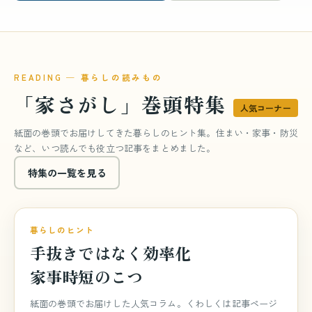
READING ─ 暮らしの読みもの
「家さがし」巻頭特集
人気コーナー
紙面の巻頭でお届けしてきた暮らしのヒント集。住まい・家事・防災
など、いつ読んでも役立つ記事をまとめました。
特集の一覧を見る
巻頭特集
特集 vol.840
暮らしのヒント
手抜きではなく効率化
家事時短のこつ
紙面の巻頭でお届けした人気コラム。くわしくは記事ページ