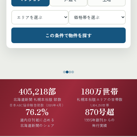
この条件で物件を探す
405,218部
180万世帯
北海道新聞 札幌本社版 部数
札幌本社版エリアの世帯数
日本ABC協会報告部数（2026年4月）
1,804,299世帯
76.2%
870号超
道内日刊紙に占める
1995年創刊からの
北海道新聞のシェア
発行実績