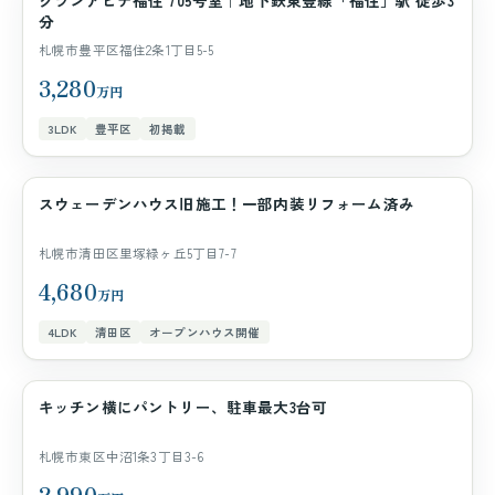
グランアビテ福住 705号室｜地下鉄東豊線「福住」駅 徒歩3
マンション
分
札幌市豊平区福住2条1丁目5-5
3,280
万円
3LDK
豊平区
初掲載
スウェーデンハウス旧施工！一部内装リフォーム済み
一戸建て
札幌市清田区里塚緑ヶ丘5丁目7-7
4,680
万円
4LDK
清田区
オープンハウス開催
キッチン横にパントリー、駐車最大3台可
一戸建て
札幌市東区中沼1条3丁目3-6
2,990