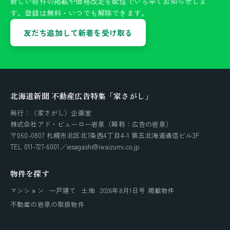
新しい物件の掲載や価格改定を配信でいち早くお知らせしま
す。登録は無料・いつでも解除できます。
友だち追加して新着を受け取る
北海道新聞 不動産広告特集「家さがし」
発行：〈家さがし〉企画室
株式会社アド・ビューロー岩泉（略称：広告の岩泉）
〒060-0807 札幌市北区北7条西4丁目4-1 第五北海道通信ビル3F
TEL 011-727-6001／iesagashi@iwaizumi.co.jp
物件を探す
マンション
一戸建て
土地
2026年8月1日号 掲載物件
不動産の岩泉の取扱物件