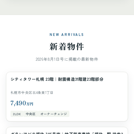
NEW ARRIVALS
新着物件
2026年8月1日号に掲載の最新物件
シティタワー札幌 23階｜耐震構造31階建23階部分
マンション
札幌市中央区北4条東1丁目
7,490
万円
2LDK
中央区
オーナーチェンジ