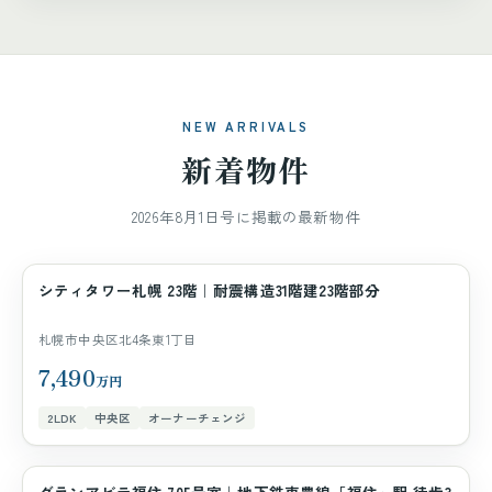
NEW ARRIVALS
新着物件
2026年8月1日号に掲載の最新物件
シティタワー札幌 23階｜耐震構造31階建23階部分
マンション
札幌市中央区北4条東1丁目
7,490
万円
2LDK
中央区
オーナーチェンジ