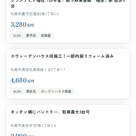
グランアビテ福住 705号室｜地下鉄東豊線「福住」駅 徒歩3
マンション
分
札幌市豊平区福住2条1丁目5-5
3,280
万円
3LDK
豊平区
初掲載
スウェーデンハウス旧施工！一部内装リフォーム済み
一戸建て
札幌市清田区里塚緑ヶ丘5丁目7-7
4,680
万円
4LDK
清田区
オープンハウス開催
キッチン横にパントリー、駐車最大3台可
一戸建て
札幌市東区中沼1条3丁目3-6
2,990