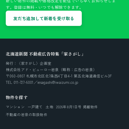
新しい物件の掲載や価格改定を配信でいち早くお知らせしま
す。登録は無料・いつでも解除できます。
友だち追加して新着を受け取る
北海道新聞 不動産広告特集「家さがし」
発行：〈家さがし〉企画室
株式会社アド・ビューロー岩泉（略称：広告の岩泉）
〒060-0807 札幌市北区北7条西4丁目4-1 第五北海道通信ビル3F
TEL 011-727-6001／iesagashi@iwaizumi.co.jp
物件を探す
マンション
一戸建て
土地
2026年8月1日号 掲載物件
不動産の岩泉の取扱物件