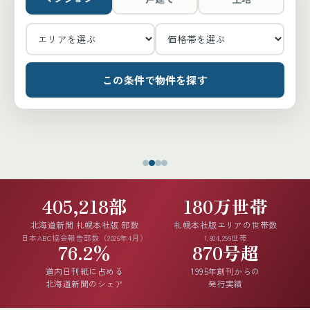
この条件で物件を探す
405,218部
180万世帯
北海道新聞 札幌本社版 部数
札幌本社版エリアの世帯数
日本ABC協会報告部数（2026年4月）
1,804,299世帯
76.2%
870号超
道内日刊紙に占める
1995年創刊からの
北海道新聞のシェア
発行実績