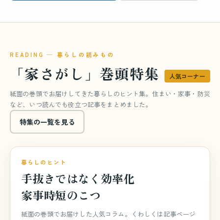
READING ─ 暮らしの読みもの
「家さがし」巻頭特集
人気コーナー
紙面の巻頭でお届けしてきた暮らしのヒント集。住まい・家事・防災
など、いつ読んでも役立つ記事をまとめました。
特集の一覧を見る
巻頭特集
特集 vol.840
暮らしのヒント
手抜きではなく効率化
家事時短のこつ
紙面の巻頭でお届けした人気コラム。くわしくは記事ページ