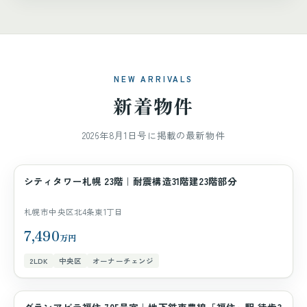
NEW ARRIVALS
新着物件
2026年8月1日号に掲載の最新物件
シティタワー札幌 23階｜耐震構造31階建23階部分
マンション
札幌市中央区北4条東1丁目
7,490
万円
2LDK
中央区
オーナーチェンジ