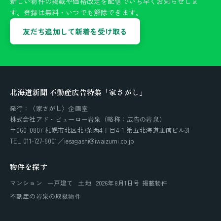
新しい物件の掲載や価格改定を配信でいち早くお知らせしま
す。登録は無料・いつでも解除できます。
友だち追加して新着を受け取る
北海道新聞 不動産広告特集「家さがし」
発行：〈家さがし〉企画室
株式会社アド・ビューロー岩泉（略称：広告の岩泉）
〒060-0807 札幌市北区北7条西4丁目4-1 第五北海道通信ビル3F
TEL 011-727-6001／iesagashi@iwaizumi.co.jp
物件を探す
マンション
一戸建て
土地
2026年8月1日号 掲載物件
不動産の岩泉の取扱物件