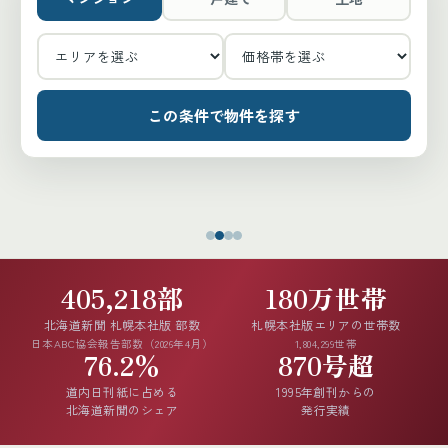
この条件で物件を探す
405,218部
180万世帯
北海道新聞 札幌本社版 部数
札幌本社版エリアの世帯数
日本ABC協会報告部数（2026年4月）
1,804,299世帯
76.2%
870号超
道内日刊紙に占める
1995年創刊からの
北海道新聞のシェア
発行実績