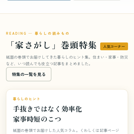
READING ─ 暮らしの読みもの
「家さがし」巻頭特集
人気コーナー
紙面の巻頭でお届けしてきた暮らしのヒント集。住まい・家事・防災
など、いつ読んでも役立つ記事をまとめました。
特集の一覧を見る
巻頭特集
特集 vol.840
暮らしのヒント
手抜きではなく効率化
家事時短のこつ
紙面の巻頭でお届けした人気コラム。くわしくは記事ページ