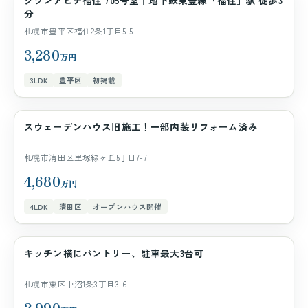
グランアビテ福住 705号室｜地下鉄東豊線「福住」駅 徒歩3
マンション
分
札幌市豊平区福住2条1丁目5-5
3,280
万円
3LDK
豊平区
初掲載
スウェーデンハウス旧施工！一部内装リフォーム済み
一戸建て
札幌市清田区里塚緑ヶ丘5丁目7-7
4,680
万円
4LDK
清田区
オープンハウス開催
キッチン横にパントリー、駐車最大3台可
一戸建て
札幌市東区中沼1条3丁目3-6
2,990