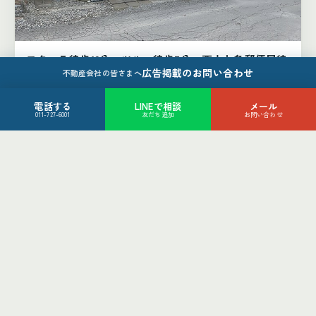
フクハラ徒歩12分、ツルハ徒歩7分、西十七条郵便局徒
広告掲載のお問い合わせ
歩4分
不動産会社の皆さまへ
帯広市西16条北1丁目4-42
880
電話する
LINEで相談
メール
万円
011-727-6001
友だち追加
お問い合わせ
4LDK
帯広市
土地（2件）
土地