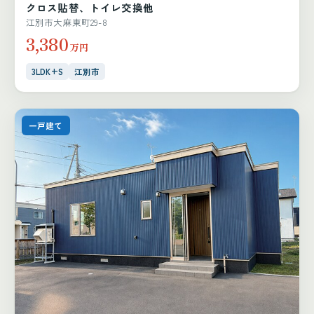
クロス貼替、トイレ交換他
江別市大麻東町29-8
3,380
万円
3LDK+S
江別市
一戸建て