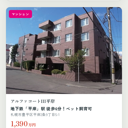
マンション
アルファコートIII平岸
地下鉄「平岸」駅 徒歩6分！ペット飼育可
札幌市豊平区平岸2条9丁目5-1
1,390
万円