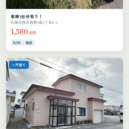
車庫1台分有り！
札幌市西区西野6条4丁目8-5
1,580
万円
5LDK
西区
一戸建て