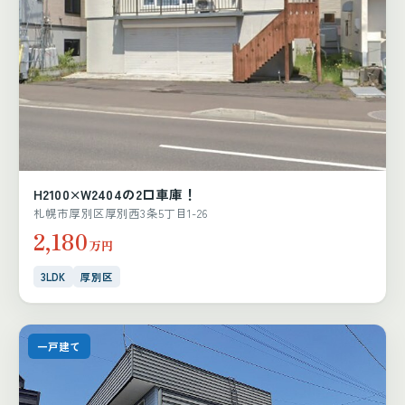
H2100×W2404の2口車庫！
札幌市厚別区厚別西3条5丁目1-26
2,180
万円
3LDK
厚別区
一戸建て