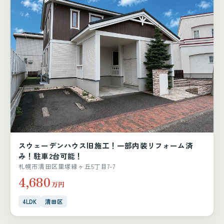
スウェーデンハウス旧施工！一部内装リフォーム済
み！駐車2台可能！
札幌市清田区里塚緑ヶ丘5丁目7-7
4,680
万円
4LDK
清田区