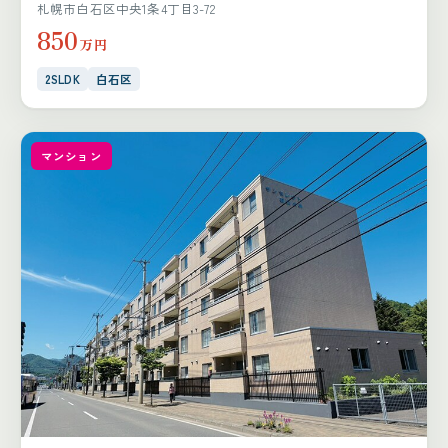
札幌市白石区中央1条4丁目3-72
850
万円
2SLDK
白石区
マンション