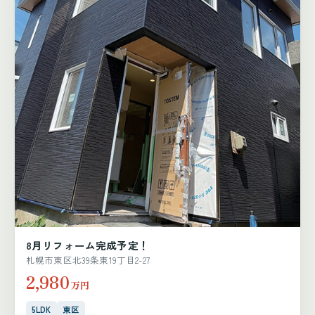
8月リフォーム完成予定！
札幌市東区北39条東19丁目2-27
2,980
万円
5LDK
東区