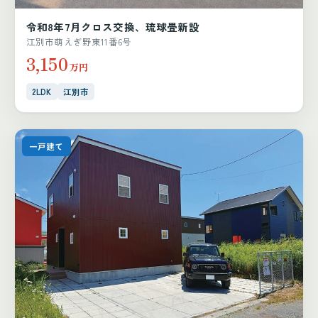
令和8年7月クロス交換、琉球畳新設
江別市萌えぎ野東11番6号
3,150
万円
2LDK
江別市
一戸建て