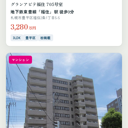
グランアビテ福住 705号室
地下鉄東豊線「福住」駅 徒歩3分
札幌市豊平区福住2条1丁目5-5
3,280
万円
3LDK
豊平区
初掲載
マンション