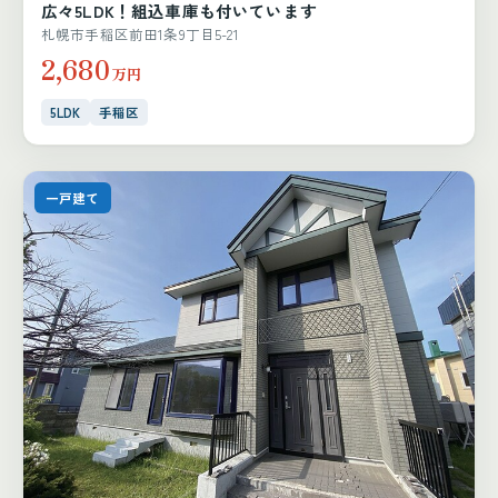
広々5LDK！組込車庫も付いています
札幌市手稲区前田1条9丁目5-21
2,680
万円
5LDK
手稲区
一戸建て