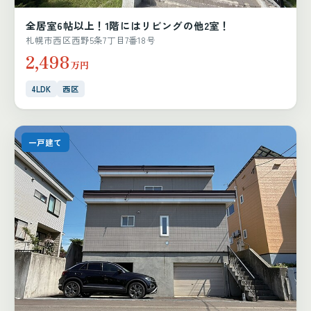
全居室6帖以上！1階にはリビングの他2室！
札幌市西区西野5条7丁目7番18号
2,498
万円
4LDK
西区
一戸建て