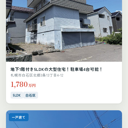
地下1階付き5LDKの大型住宅！駐車場4台可能！
札幌市白石区北郷3条13丁目4-12
1,780
万円
5LDK
白石区
一戸建て