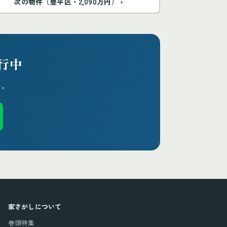
次の物件（豊平区・2,090万円） ›
行中
い。
家さがしについて
巻頭特集