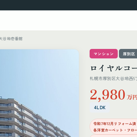
大谷地壱番館
マンション
厚別区
ロイヤルコ
札幌市厚別区大谷地西5丁目
2,980
万
4LDK
令和7年12月リフォーム
各洋室カーペット・フロ