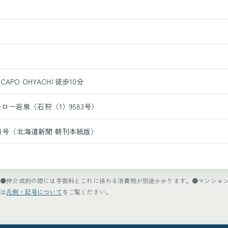
PO OHYACHI 徒歩10分
ロー岩泉（石狩（1）9583号）
月4日号（北海道新聞 朝刊本紙版）
。●仲介成約の際には手数料とこれに係わる消費税が別途かかります。●マンショ
方は
凡例・記号について
をご覧ください。
）