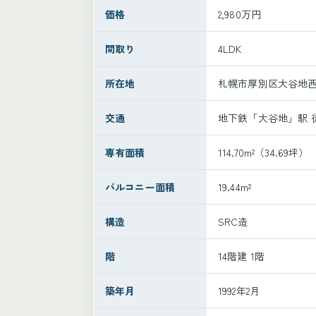
価格
2,980万円
間取り
4LDK
所在地
札幌市厚別区大谷地西5
交通
地下鉄「大谷地」駅 徒
専有面積
114.70m²（34.69坪）
バルコニー面積
19.44m²
構造
SRC造
階
14階建 1階
築年月
1992年2月