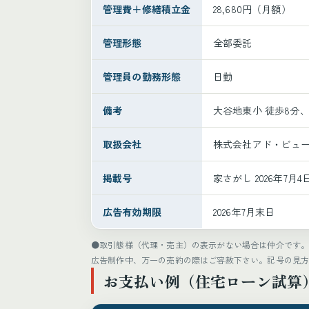
管理費＋修繕積立金
28,680円（月額）
管理形態
全部委託
管理員の勤務形態
日勤
備考
大谷地東小 徒歩8分、CA
取扱会社
株式会社アド・ビュー
掲載号
家さがし 2026年7
広告有効期限
2026年7月末日
●取引態様（代理・売主）の表示がない場合は仲介です
広告制作中、万一の売約の際はご容赦下さい。記号の見
お支払い例（住宅ローン試算