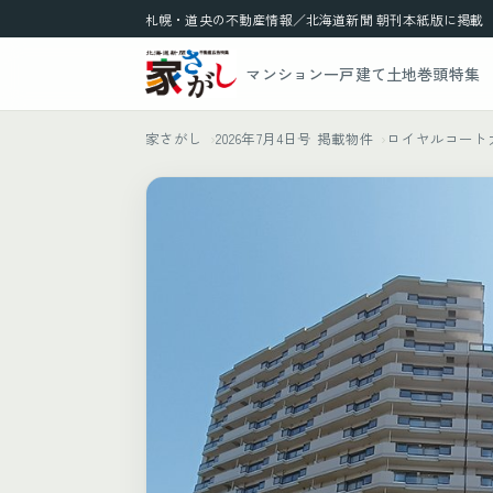
札幌・道央の不動産情報／北海道新聞 朝刊本紙版に掲載
マンション
一戸建て
土地
巻頭特集
家さがし
2026年7月4日号 掲載物件
ロイヤルコート