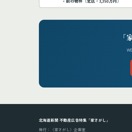
‹ 前の物件（北区・3,350万円）
「
W
北海道新聞 不動産広告特集「家さがし」
発行：〈家さがし〉企画室