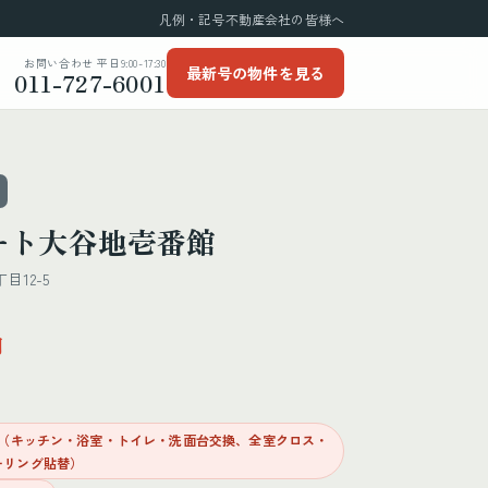
凡例・記号
不動産会社の皆様へ
お問い合わせ 平日9:00-17:30
最新号の物件を見る
011-727-6001
ート大谷地壱番館
12-5
円
済（キッチン・浴室・トイレ・洗面台交換、全室クロス・
ーリング貼替）