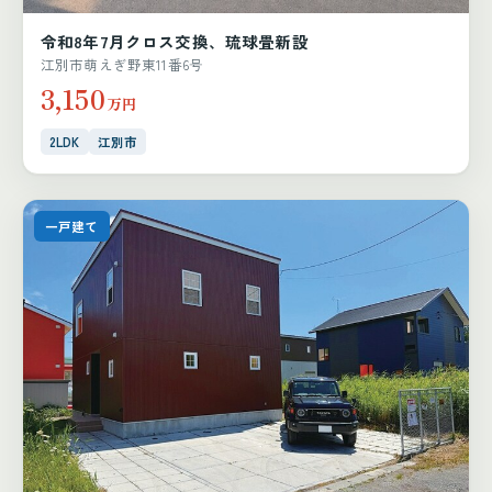
令和8年7月クロス交換、琉球畳新設
江別市萌えぎ野東11番6号
3,150
万円
2LDK
江別市
一戸建て