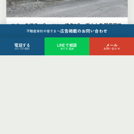
フクハラ徒歩12分、ツルハ徒歩7分、西十七条郵便局徒
広告掲載のお問い合わせ
歩4分
不動産会社の皆さまへ
帯広市西16条北1丁目4-42
880
電話する
LINEで相談
メール
万円
011-727-6001
友だち追加
お問い合わせ
4LDK
帯広市
土地（2件）
土地