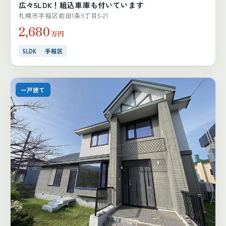
広々5LDK！組込車庫も付いています
札幌市手稲区前田1条9丁目5-21
2,680
万円
5LDK
手稲区
一戸建て