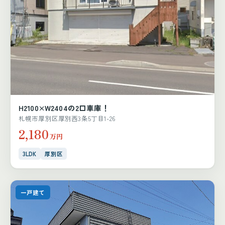
H2100×W2404の2口車庫！
札幌市厚別区厚別西3条5丁目1-26
2,180
万円
3LDK
厚別区
一戸建て