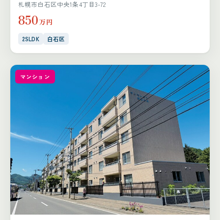
札幌市白石区中央1条4丁目3-72
850
万円
2SLDK
白石区
マンション