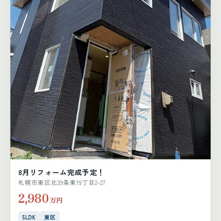
8月リフォーム完成予定！
札幌市東区北39条東19丁目2-27
2,980
万円
5LDK
東区