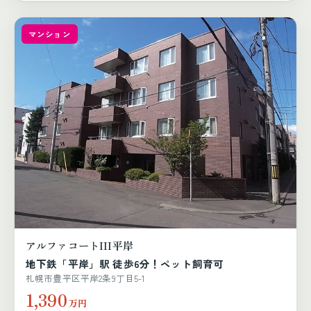
マンション
アルファコートIII平岸
地下鉄「平岸」駅 徒歩6分！ペット飼育可
札幌市豊平区平岸2条9丁目5-1
1,390
万円