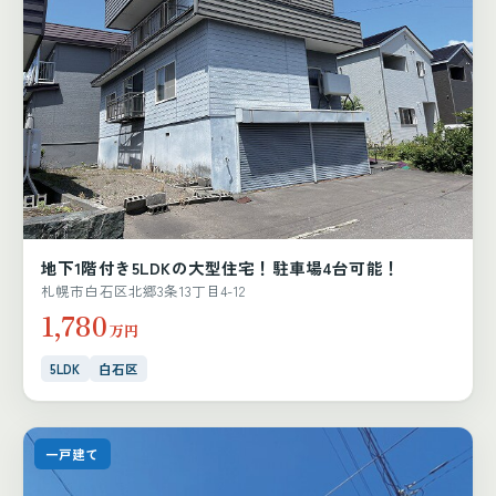
地下1階付き5LDKの大型住宅！駐車場4台可能！
札幌市白石区北郷3条13丁目4-12
1,780
万円
5LDK
白石区
一戸建て