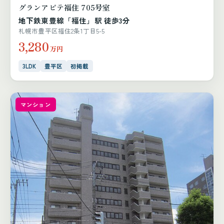
グランアビテ福住 705号室
地下鉄東豊線「福住」駅 徒歩3分
札幌市豊平区福住2条1丁目5-5
3,280
万円
3LDK
豊平区
初掲載
マンション