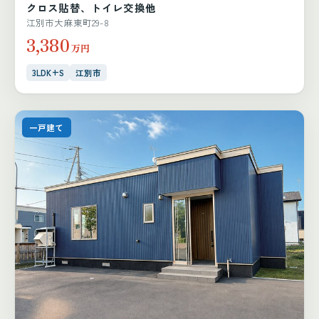
クロス貼替、トイレ交換他
江別市大麻東町29-8
3,380
万円
3LDK+S
江別市
一戸建て