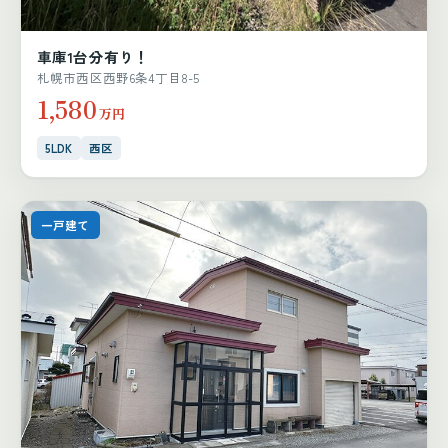
車庫1台分有り！
札幌市西区西野6条4丁目8-5
1,580
万円
5LDK
西区
一戸建て