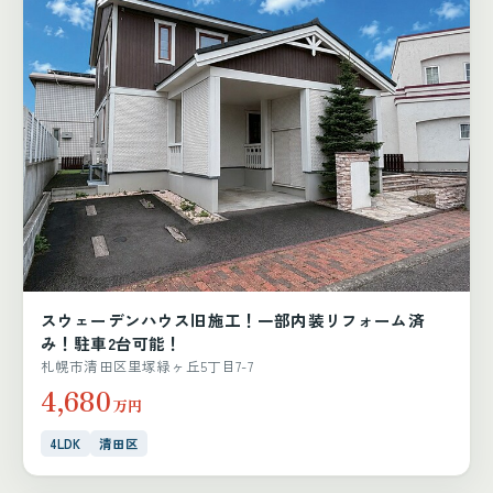
スウェーデンハウス旧施工！一部内装リフォーム済
み！駐車2台可能！
札幌市清田区里塚緑ヶ丘5丁目7-7
4,680
万円
4LDK
清田区