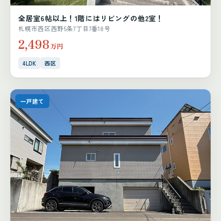
全居室6帖以上！1階にはリビングの他2室！
札幌市西区西野5条7丁目7番18号
2,498
万円
4LDK
西区
一戸建て