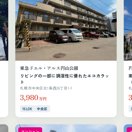
東急ドエル・アルス円山公園
リビングの一部に調湿性に優れたエコカラッ
ト
（
札幌市中央区北1条西26丁目1-1
札
3,980
万円
1SLDK
中央区
マンション