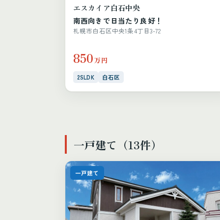
エスカイア白石中央
南西向きで日当たり良好！
札幌市白石区中央1条4丁目3-72
850
万円
2SLDK
白石区
一戸建て（13件）
一戸建て