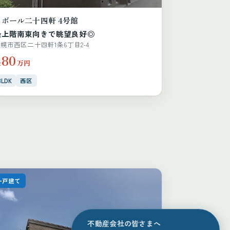
ラボール二十四軒 4号館
最上階南東向きで眺望良好◎
幌市西区二十四軒1条6丁目2-4
480
万円
3LDK
西区
一戸建て
不動産会社の皆さまへ