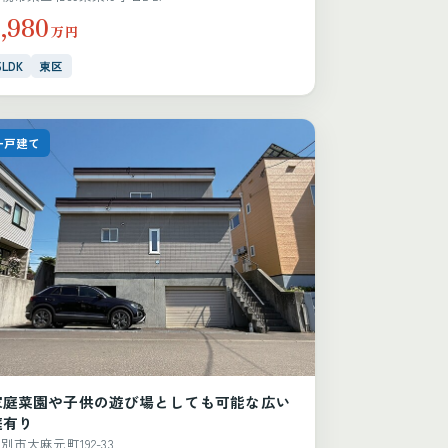
2,980
万円
5LDK
東区
一戸建て
家庭菜園や子供の遊び場としても可能な広い
庭有り
別市大麻元町192-33