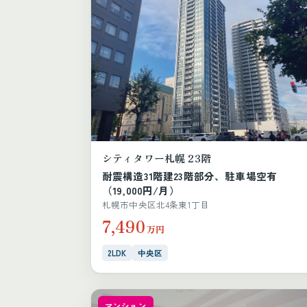
シティタワー札幌 23階
耐震構造31階建23階部分、駐車場空有
（19,000円/月）
札幌市中央区北4条東1丁目
7,490
万円
2LDK
中央区
マンション