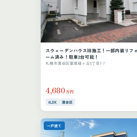
スウェーデンハウス旧施工！一部内装リフ
ーム済み！駐車2台可能！
札幌市清田区里塚緑ヶ丘5丁目7-7
4,680
万円
4LDK
清田区
一戸建て