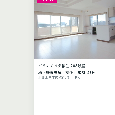
グランアビテ福住 705号室
地下鉄東豊線「福住」駅 徒歩3分
札幌市豊平区福住2条1丁目5-5