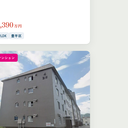
,390
万円
2LDK
豊平区
マンション