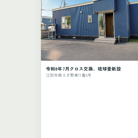
令和8年7月クロス交換、琉球畳新設
江別市萌えぎ野東11番6号