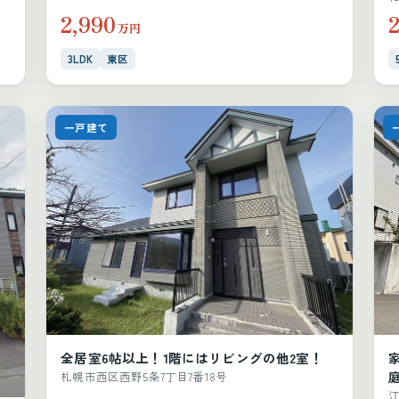
2,990
万円
3LDK
東区
一戸建て
全居室6帖以上！1階にはリビングの他2室！
札幌市西区西野5条7丁目7番18号
江