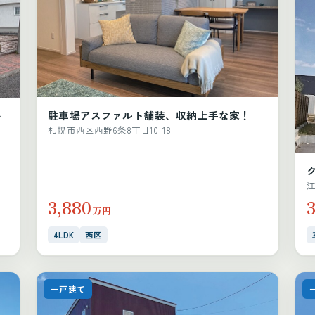
駐車場アスファルト舗装、収納上手な家！
ォ
札幌市西区西野6条8丁目10-18
江
3,880
3
万円
4LDK
西区
一戸建て