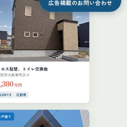
広告掲載のお問い合わせ
クロス貼替、トイレ交換他
別市大麻東町29-8
,380
万円
3LDK+S
江別市
一戸建て