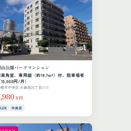
円山公園パークマンション
南東角室、専用庭（約19.7m²）付、駐車場有
15,000円/月）
幌市中央区大通西26丁目3-13
3,980
万円
3LDK
中央区
マンション