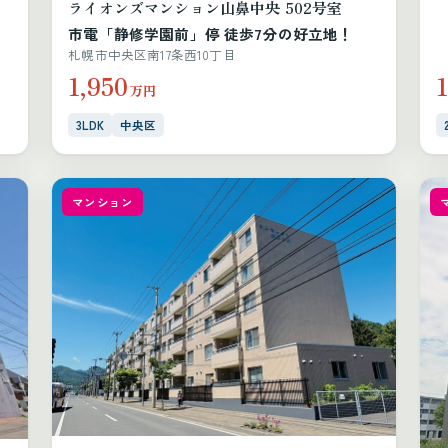
ライオンズマンション山鼻中央 502号室
市電「静修学園前」停 徒歩7分の好立地！
札幌市中央区南17条西10丁目
1,950
1
万円
3LDK
中央区
マンション