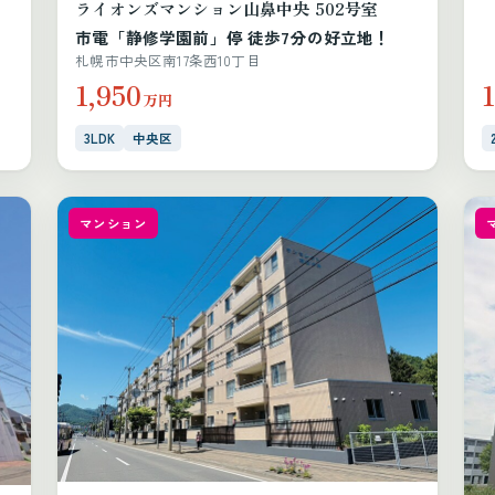
ライオンズマンション山鼻中央 502号室
市電「静修学園前」停 徒歩7分の好立地！
札幌市中央区南17条西10丁目
1,950
1
万円
3LDK
中央区
マンション