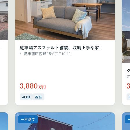
駐車場アスファルト舗装、収納上手な家！
ォ
札幌市西区西野6条8丁目10-18
江
3,880
3
万円
4LDK
西区
一戸建て