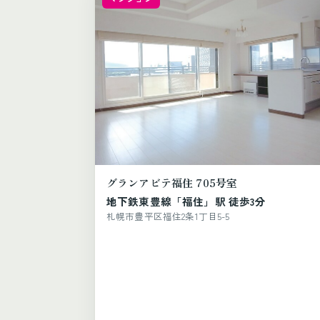
グランアビテ福住 705号室
地下鉄東豊線「福住」駅 徒歩3分
札幌市豊平区福住2条1丁目5-5