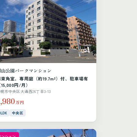
円山公園パークマンション
南東角室、専用庭（約19.7m²）付、駐車場有
15,000円/月）
幌市中央区大通西26丁目3-13
3,980
万円
3LDK
中央区
マンション