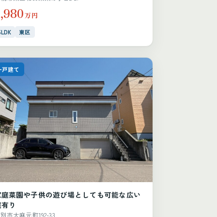
2,980
万円
5LDK
東区
一戸建て
家庭菜園や子供の遊び場としても可能な広い
庭有り
別市大麻元町192-33