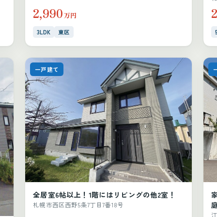
2,990
万円
3LDK
東区
一戸建て
全居室6帖以上！1階にはリビングの他2室！
札幌市西区西野5条7丁目7番18号
江