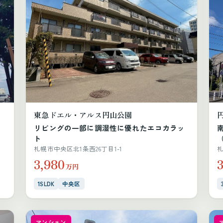
東急ドエル・アルス円山公園
リビングの一部に調湿性に優れたエコカラッ
ト
（
札幌市中央区北1条西26丁目1-1
札
3,980
万円
1SLDK
中央区
マンション