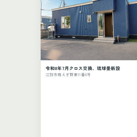
令和8年7月クロス交換、琉球畳新設
江別市萌えぎ野東11番6号