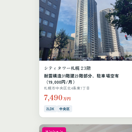
シティタワー札幌 23階
耐震構造31階建23階部分、駐車場空有
（19,000円/月）
札幌市中央区北4条東1丁目
7,490
万円
2LDK
中央区
マンション