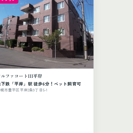
アルファコートIII平岸
地下鉄「平岸」駅 徒歩6分！ペット飼育可
幌市豊平区平岸2条9丁目5-1