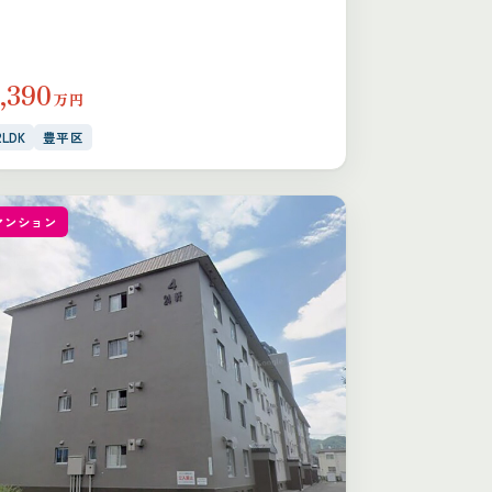
,390
万円
2LDK
豊平区
マンション