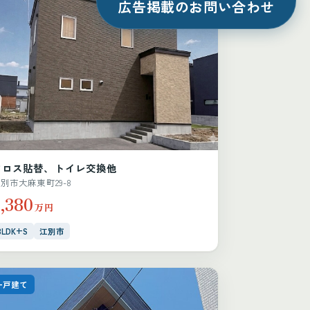
広告掲載のお問い合わせ
クロス貼替、トイレ交換他
別市大麻東町29-8
,380
万円
3LDK+S
江別市
一戸建て