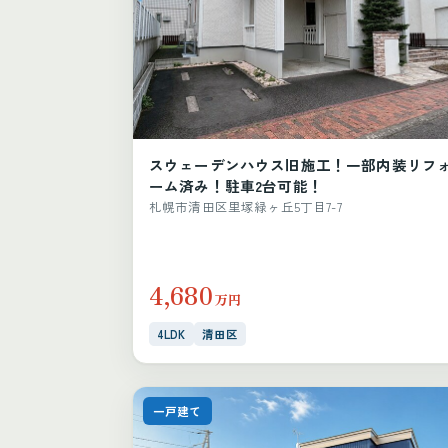
スウェーデンハウス旧施工！一部内装リフ
ーム済み！駐車2台可能！
札幌市清田区里塚緑ヶ丘5丁目7-7
4,680
万円
4LDK
清田区
一戸建て