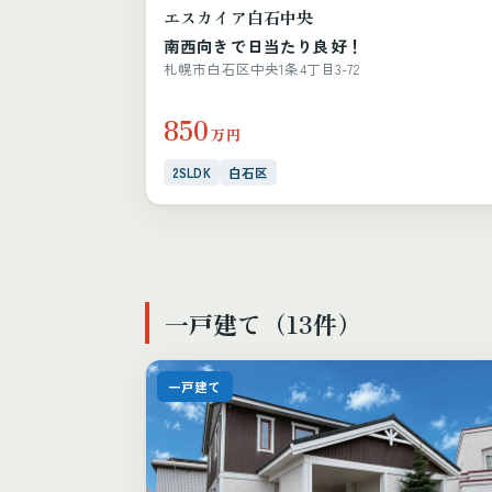
エスカイア白石中央
南西向きで日当たり良好！
札幌市白石区中央1条4丁目3-72
850
万円
2SLDK
白石区
一戸建て（13件）
一戸建て