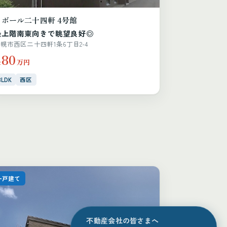
ラボール二十四軒 4号館
最上階南東向きで眺望良好◎
幌市西区二十四軒1条6丁目2-4
480
万円
3LDK
西区
一戸建て
不動産会社の皆さまへ