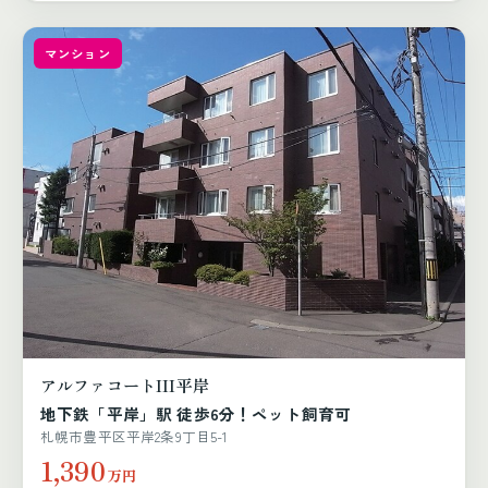
マンション
アルファコートIII平岸
地下鉄「平岸」駅 徒歩6分！ペット飼育可
札幌市豊平区平岸2条9丁目5-1
1,390
万円