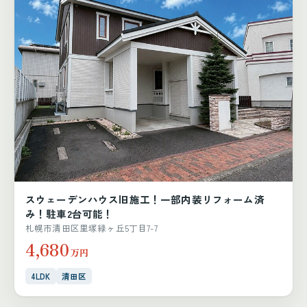
スウェーデンハウス旧施工！一部内装リフォーム済
み！駐車2台可能！
札幌市清田区里塚緑ヶ丘5丁目7-7
4,680
万円
4LDK
清田区