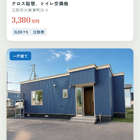
クロス貼替、トイレ交換他
江別市大麻東町29-8
3,380
万円
3LDK+S
江別市
一戸建て