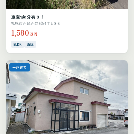
車庫1台分有り！
札幌市西区西野6条4丁目8-5
1,580
万円
5LDK
西区
一戸建て