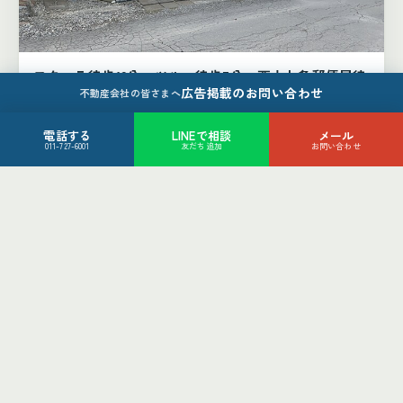
フクハラ徒歩12分、ツルハ徒歩7分、西十七条郵便局徒
広告掲載のお問い合わせ
歩4分
不動産会社の皆さまへ
帯広市西16条北1丁目4-42
880
電話する
LINEで相談
メール
万円
011-727-6001
友だち追加
お問い合わせ
4LDK
帯広市
土地（2件）
土地