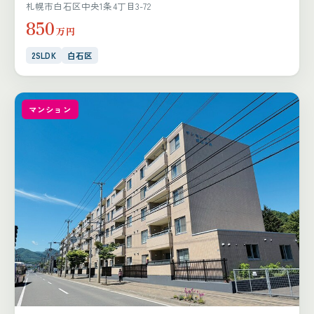
札幌市白石区中央1条4丁目3-72
850
万円
2SLDK
白石区
マンション