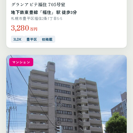
グランアビテ福住 705号室
地下鉄東豊線「福住」駅 徒歩3分
札幌市豊平区福住2条1丁目5-5
3,280
万円
3LDK
豊平区
初掲載
マンション