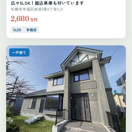
広々5LDK！組込車庫も付いています
札幌市手稲区前田1条9丁目5-21
2,680
万円
5LDK
手稲区
一戸建て