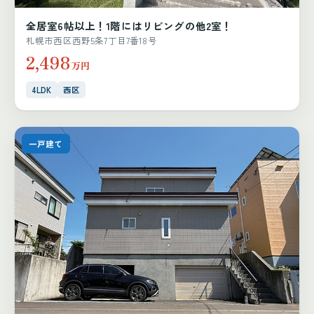
全居室6帖以上！1階にはリビングの他2室！
札幌市西区西野5条7丁目7番18号
2,498
万円
4LDK
西区
一戸建て