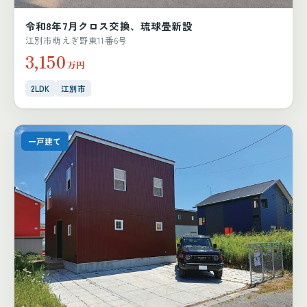
令和8年7月クロス交換、琉球畳新設
江別市萌えぎ野東11番6号
3,150
万円
2LDK
江別市
一戸建て