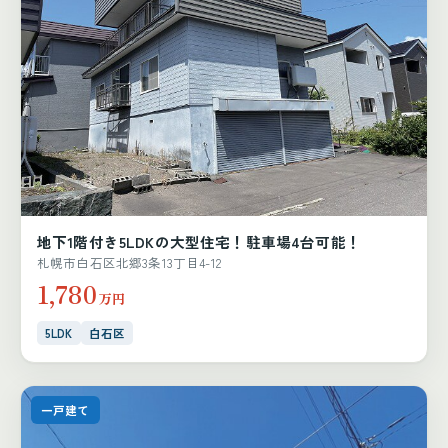
地下1階付き5LDKの大型住宅！駐車場4台可能！
札幌市白石区北郷3条13丁目4-12
1,780
万円
5LDK
白石区
一戸建て