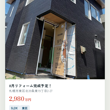
8月リフォーム完成予定！
札幌市東区北39条東19丁目2-27
2,980
万円
5LDK
東区