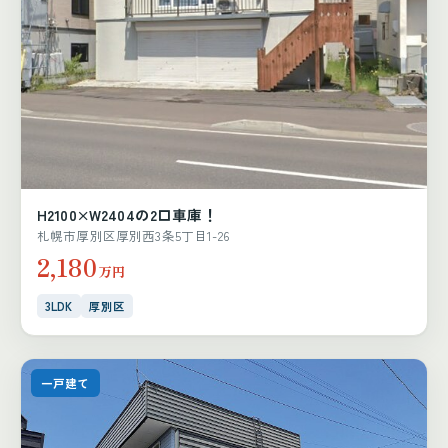
H2100×W2404の2口車庫！
札幌市厚別区厚別西3条5丁目1-26
2,180
万円
3LDK
厚別区
一戸建て