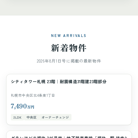
NEW ARRIVALS
新着物件
2026年8月1日号に掲載の最新物件
シティタワー札幌 23階｜耐震構造31階建23階部分
マンション
札幌市中央区北4条東1丁目
7,490
万円
2LDK
中央区
オーナーチェンジ