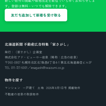
新しい物件の掲載や価格改定を配信でいち早くお知らせしま
す。登録は無料・いつでも解除できます。
友だち追加して新着を受け取る
北海道新聞 不動産広告特集「家さがし」
発行：〈家さがし〉企画室
株式会社アド・ビューロー岩泉（略称：広告の岩泉）
〒060-0807 札幌市北区北7条西4丁目4-1 第五北海道通信ビル3F
TEL 011-727-6001／iesagashi@iwaizumi.co.jp
物件を探す
マンション
一戸建て
土地
2026年8月1日号 掲載物件
不動産の岩泉の取扱物件