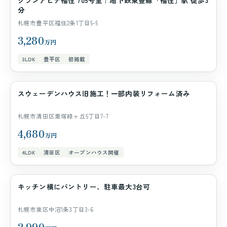
グランアビテ福住 705号室｜地下鉄東豊線「福住」駅 徒歩3
マンション
分
札幌市豊平区福住2条1丁目5-5
3,280
万円
3LDK
豊平区
初掲載
スウェーデンハウス旧施工！一部内装リフォーム済み
一戸建て
札幌市清田区里塚緑ヶ丘5丁目7-7
4,680
万円
4LDK
清田区
オープンハウス開催
キッチン横にパントリー、駐車最大3台可
一戸建て
札幌市東区中沼1条3丁目3-6
2,990