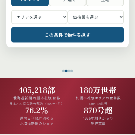
この条件で物件を探す
405,218部
180万世帯
北海道新聞 札幌本社版 部数
札幌本社版エリアの世帯数
日本ABC協会報告部数（2026年4月）
1,804,299世帯
76.2%
870号超
道内日刊紙に占める
1995年創刊からの
北海道新聞のシェア
発行実績