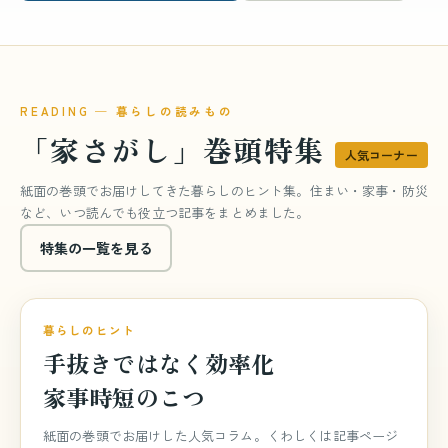
READING ─ 暮らしの読みもの
「家さがし」巻頭特集
人気コーナー
紙面の巻頭でお届けしてきた暮らしのヒント集。住まい・家事・防災
など、いつ読んでも役立つ記事をまとめました。
特集の一覧を見る
巻頭特集
特集 vol.840
暮らしのヒント
手抜きではなく効率化
家事時短のこつ
紙面の巻頭でお届けした人気コラム。くわしくは記事ページ