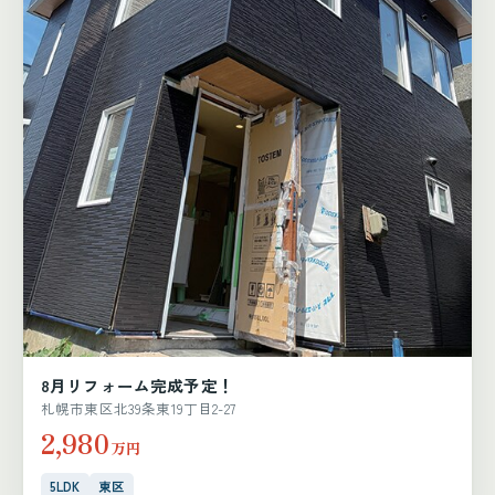
8月リフォーム完成予定！
札幌市東区北39条東19丁目2-27
2,980
万円
5LDK
東区