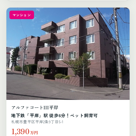
マンション
アルファコートIII平岸
地下鉄「平岸」駅 徒歩6分！ペット飼育可
札幌市豊平区平岸2条9丁目5-1
1,390
万円