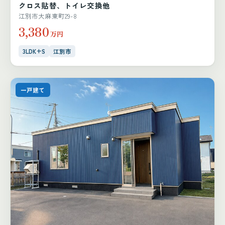
クロス貼替、トイレ交換他
江別市大麻東町29-8
3,380
万円
3LDK+S
江別市
一戸建て