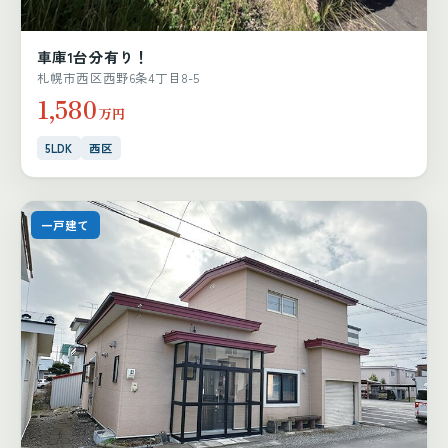
車庫1台分有り！
札幌市西区西野6条4丁目8-5
1,580
万円
5LDK
西区
一戸建て