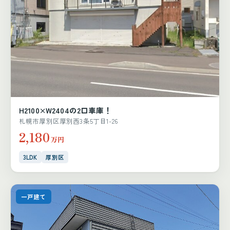
H2100×W2404の2口車庫！
札幌市厚別区厚別西3条5丁目1-26
2,180
万円
3LDK
厚別区
一戸建て