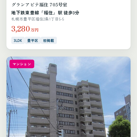
グランアビテ福住 705号室
地下鉄東豊線「福住」駅 徒歩3分
札幌市豊平区福住2条1丁目5-5
3,280
万円
3LDK
豊平区
初掲載
マンション