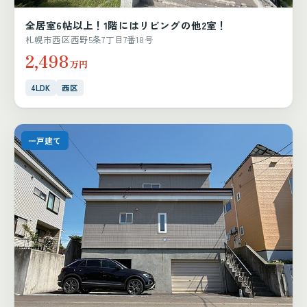
全居室6帖以上！1階にはリビングの他2室！
札幌市西区西野5条7丁目7番18号
2,498
万円
4LDK
西区
一戸建て