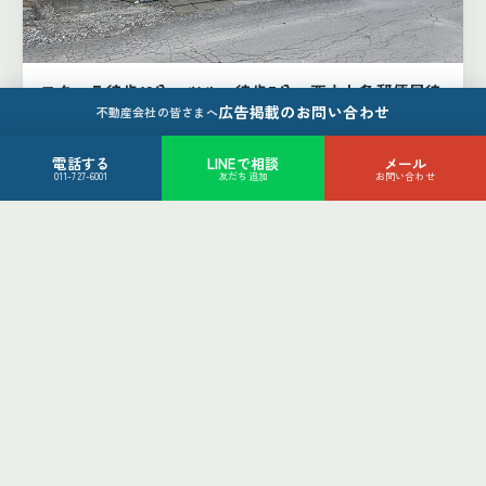
フクハラ徒歩12分、ツルハ徒歩7分、西十七条郵便局徒
広告掲載のお問い合わせ
歩4分
不動産会社の皆さまへ
帯広市西16条北1丁目4-42
880
電話する
LINEで相談
メール
万円
011-727-6001
友だち追加
お問い合わせ
4LDK
帯広市
土地（2件）
土地