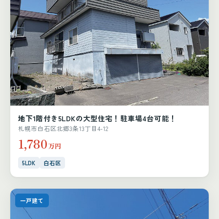
地下1階付き5LDKの大型住宅！駐車場4台可能！
札幌市白石区北郷3条13丁目4-12
1,780
万円
5LDK
白石区
一戸建て