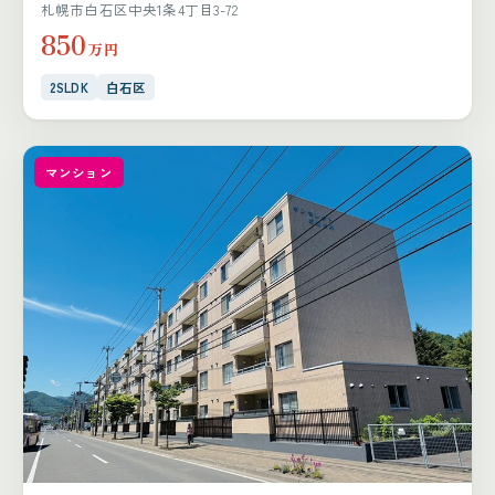
札幌市白石区中央1条4丁目3-72
850
万円
2SLDK
白石区
マンション